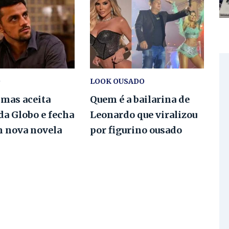
O
LOOK OUSADO
imas aceita
Quem é a bailarina de
da Globo e fecha
Leonardo que viralizou
m nova novela
por figurino ousado