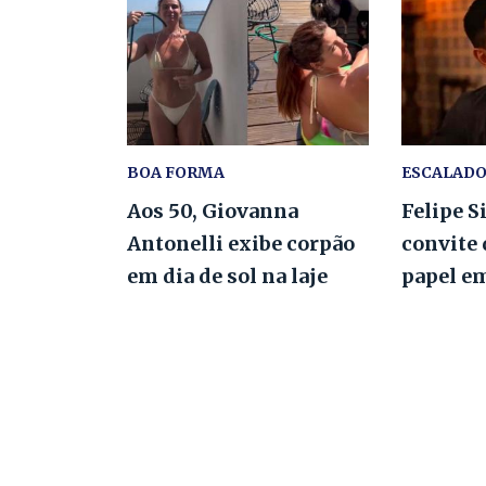
BOA FORMA
ESCALAD
Aos 50, Giovanna
Felipe S
Antonelli exibe corpão
convite 
em dia de sol na laje
papel e