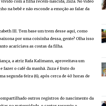
ivido com a filha recém-nascida, Zuza. No vídeo
inho na bebê e não esconde a emoção ao falar da
zabeth III. Tem base um trem desse aqui, como
aixona por uma coisinha dessa, gente? Olha isso
nto acariciava as costas da filha.
riança, a atriz Rafa Kalimann, aproveitava um
fazer o café da manhã. Zuza é fruto do
ma segunda-feira (6), após cerca de 40 horas de
a compartilhado outros registros do nascimento da
itas na maternidade, o cantor resumiu o