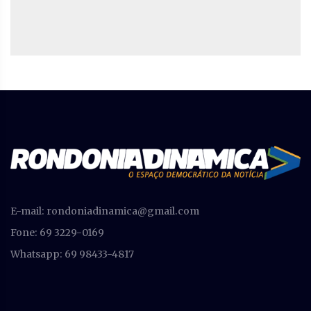
E-mail:
rondoniadinamica@gmail.com
Fone: 69 3229-0169
Whatsapp: 69 98433-4817