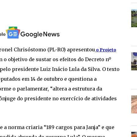
ronel Chrisóstomo (PL-RO) apresentou
o Projeto
m o objetivo de sustar os efeitos do Decreto nº
pelo presidente Luiz Inácio Lula da Silva. O texto
putados em 14 de outubro e questiona a
orme o parlamentar, “altera a estrutura da
ônjuge do presidente no exercício de atividades
e a norma criaria “189 cargos para Janja” e que
 medida absurda do governo Lula”. O mesmo