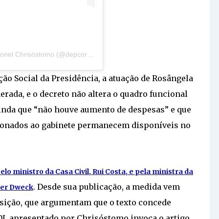
Uma publicação compartilhada por Deputado Coronel Chrisóstomo (@depcoronelchrisostomo)
ão Social da Presidência, a atuação de Rosângela
nerada, e o decreto não altera o quadro funcional
 ainda que “não houve aumento de despesas” e que
cionados ao gabinete permanecem disponíveis no
elo ministro da Casa Civil, Rui Costa, e pela ministra da
. Desde sua publicação, a medida vem
her Dweck
osição, que argumentam que o texto concede
DL apresentado por Chrisóstomo invoca o artigo