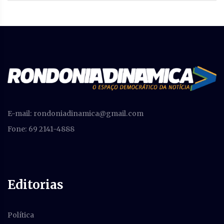
E-mail:
rondoniadinamica@gmail.com
Fone: 69 2141-4888
Editorias
Política