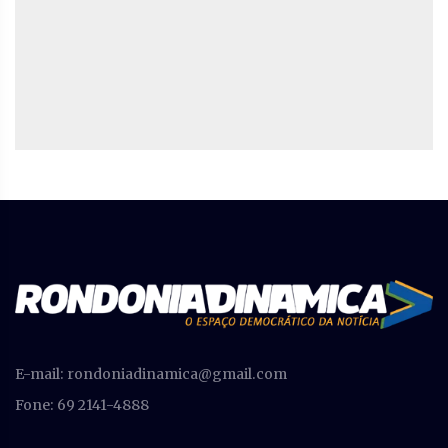
E-mail:
rondoniadinamica@gmail.com
Fone: 69 2141-4888