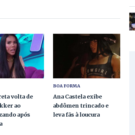
BOA FORMA
eta volta de
Ana Castela exibe
ekker ao
abdômen trincado e
izando após
leva fãs à loucura
a