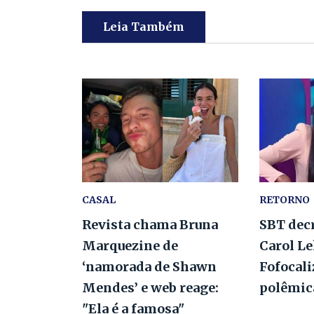
Leia Também
CASAL
RETORNO
Revista chama Bruna
SBT decr
Marquezine de
Carol L
‘namorada de Shawn
Fofocal
Mendes’ e web reage:
polêmic
"Ela é a famosa"