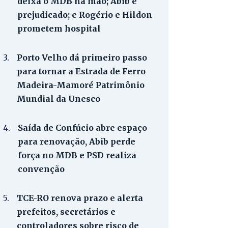
deixa o MDB na mão; Abib é
prejudicado; e Rogério e Hildon
prometem hospital
3.
Porto Velho dá primeiro passo
para tornar a Estrada de Ferro
Madeira-Mamoré Patrimônio
Mundial da Unesco
4.
Saída de Confúcio abre espaço
para renovação, Abib perde
força no MDB e PSD realiza
convenção
5.
TCE-RO renova prazo e alerta
prefeitos, secretários e
controladores sobre risco de