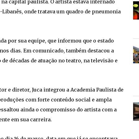
na capital paulista. O artista estava internado
io-Libanês, onde tratava um quadro de pneumonia
ada por sua equipe, que informou que o estado
timos dias. Em comunicado, também destacou a
o de décadas de atuação no teatro, na televisão e
or e diretor, Juca integrou a Academia Paulista de
produções com forte conteúdo social e ampla
ressaltou ainda o compromisso do artista com a
sente em sua carreira.
o dia 16 de março, data em que já se encontrava