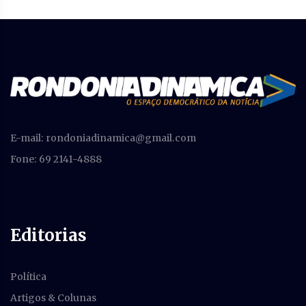
E-mail:
rondoniadinamica@gmail.com
Fone: 69 2141-4888
Editorias
Política
Artigos & Colunas