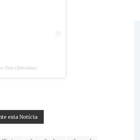
eo Dias (@leodias)
e esta Notícia