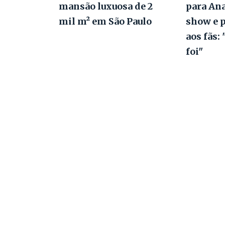
mansão luxuosa de 2
para An
mil m² em São Paulo
show e 
aos fãs:
foi"