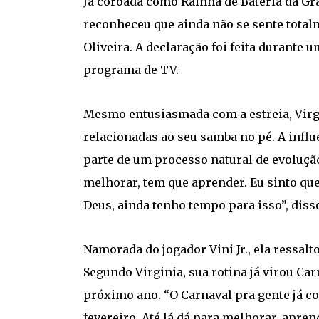
Já coroada como Rainha de Bateria da Gra
reconheceu que ainda não se sente total
Oliveira. A declaração foi feita durant
programa de TV.
Mesmo entusiasmada com a estreia, Virgi
relacionadas ao seu samba no pé. A inf
parte de um processo natural de evoluç
melhorar, tem que aprender. Eu sinto que
Deus, ainda tenho tempo para isso”, disse
Namorada do jogador Vini Jr., ela ressal
Segundo Virginia, sua rotina já virou Ca
próximo ano. “O Carnaval pra gente já c
fevereiro. Até lá dá para melhorar, apren