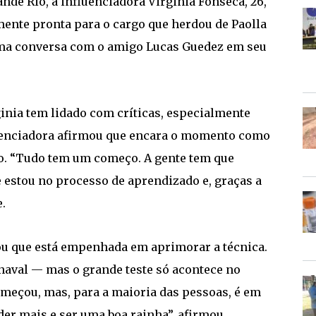
nde Rio, a influenciadora Virginia Fonseca, 26,
mente pronta para o cargo que herdou de Paolla
e uma conversa com o amigo Lucas Guedez em seu
nia tem lidado com críticas, especialmente
luenciadora afirmou que encara o momento como
ão. “Tudo tem um começo. A gente tem que
 estou no processo de aprendizado e, graças a
.
tou que está empenhada em aprimorar a técnica.
rnaval — mas o grande teste só acontece no
omeçou, mas, para a maioria das pessoas, é em
der mais e ser uma boa rainha”, afirmou,