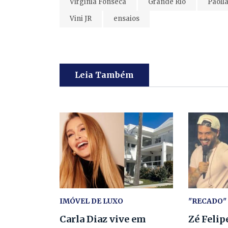
Virginia Fonseca
Grande Rio
Paolla
Vini JR
ensaios
Leia Também
IMÓVEL DE LUXO
"RECADO"
Carla Diaz vive em
Zé Felip