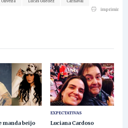
 Oliveira
Lucas Guedez
Carnaval
imprimir
EXPECTATIVAS
e manda beijo
Luciana Cardoso