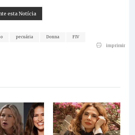
e esta Notícia
ão
pecuária
Donna
FIV
imprimir