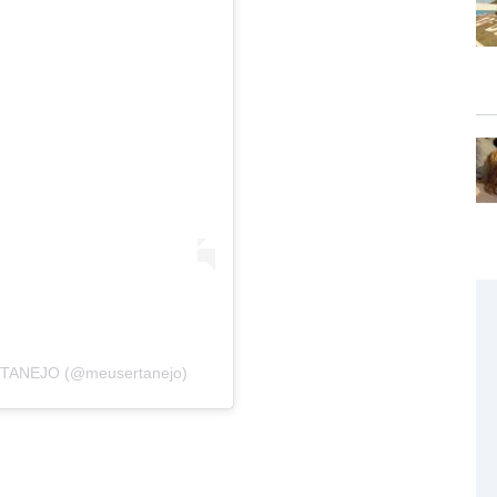
RTANEJO (@meusertanejo)