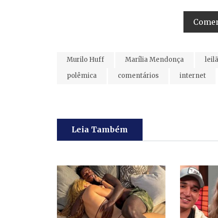
Coment
Murilo Huff
Marília Mendonça
leil
polêmica
comentários
internet
Leia Também