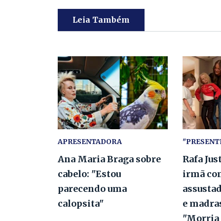
Leia Também
APRESENTADORA
"PRESENT
Ana Maria Braga sobre
Rafa Jus
cabelo: "Estou
irmã co
parecendo uma
assustad
calopsita"
e madras
"Morria