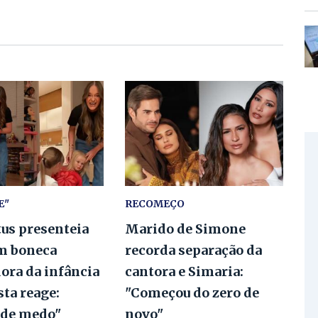
E"
RECOMEÇO
tus presenteia
Marido de Simone
m boneca
recorda separação da
ora da infância
cantora e Simaria:
ta reage:
"Começou do zero de
 de medo"
novo"