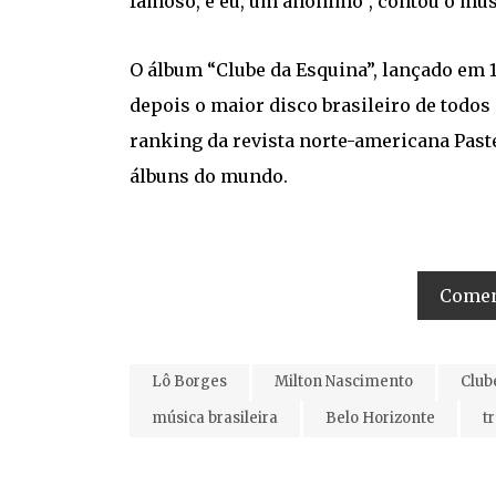
famoso, e eu, um anônimo”, contou o mús
O álbum “Clube da Esquina”, lançado em 1
depois o maior disco brasileiro de todos
ranking da revista norte-americana Past
álbuns do mundo.
Coment
Lô Borges
Milton Nascimento
Club
música brasileira
Belo Horizonte
t