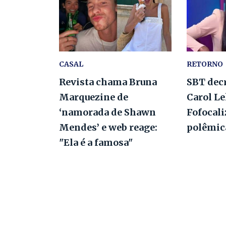
CASAL
RETORNO
Revista chama Bruna
SBT decr
Marquezine de
Carol L
‘namorada de Shawn
Fofocal
Mendes’ e web reage:
polêmic
"Ela é a famosa"