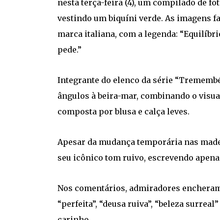
nesta terça-feira (4), um compilado de f
vestindo um biquíni verde. As imagens 
marca italiana, com a legenda: “Equilíbrio
pede.”
Integrante do elenco da série “Tremembé
ângulos à beira-mar, combinando o visua
composta por blusa e calça leves.
Apesar da mudança temporária nas madeix
seu icônico tom ruivo, escrevendo apena
Nos comentários, admiradores encheram o
“perfeita”, “deusa ruiva”, “beleza surreal
carinho.