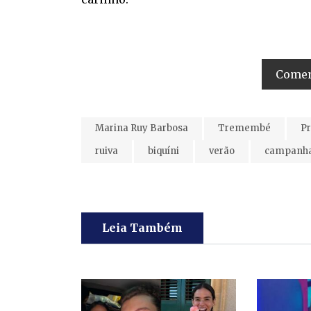
Coment
Marina Ruy Barbosa
Tremembé
Pr
ruiva
biquíni
verão
campanh
Leia Também