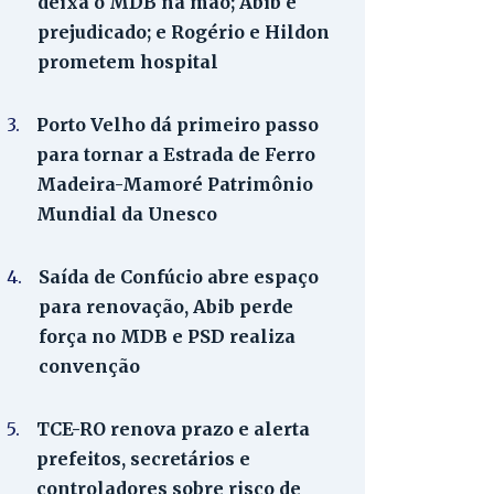
deixa o MDB na mão; Abib é
prejudicado; e Rogério e Hildon
prometem hospital
3.
Porto Velho dá primeiro passo
para tornar a Estrada de Ferro
Madeira-Mamoré Patrimônio
Mundial da Unesco
4.
Saída de Confúcio abre espaço
para renovação, Abib perde
força no MDB e PSD realiza
convenção
5.
TCE-RO renova prazo e alerta
prefeitos, secretários e
controladores sobre risco de