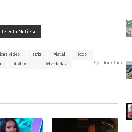
e esta Notícia
ime Video
atriz
visual
loiro
imprimir
a
italiana
celebridades