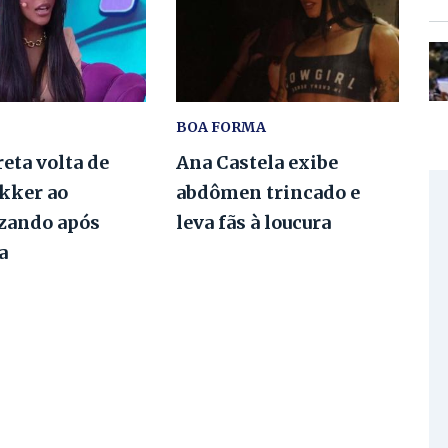
BOA FORMA
eta volta de
Ana Castela exibe
ekker ao
abdômen trincado e
izando após
leva fãs à loucura
a