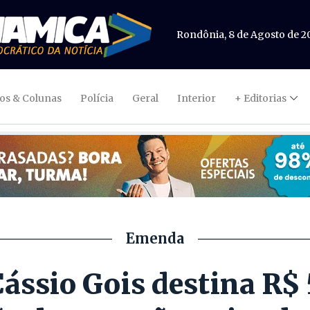
Rondônia, 8 de Agosto de 2
gos & Colunas
Polícia
Geral
Interior
+ Editorias
Emenda
ássio Gois destina R$ 