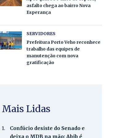
asfalto chega ao bairro Nova
Esperança
SERVIDORES
Prefeitura Porto Veho reconhece
trabalho das equipes de
manutenção com nova
gratificação
Mais Lidas
1.
Confúcio desiste do Senado e
deixa o MDB na mão; Abib é