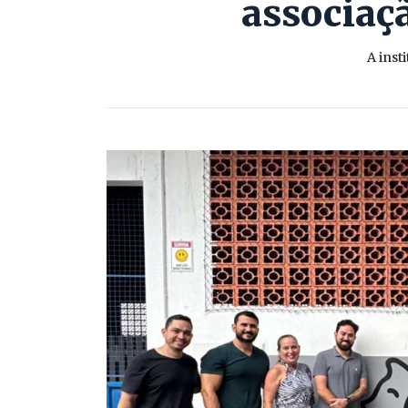
associaç
A inst