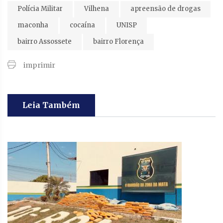
Polícia Militar
Vilhena
apreensão de drogas
maconha
cocaína
UNISP
bairro Assossete
bairro Florença
imprimir
Leia Também