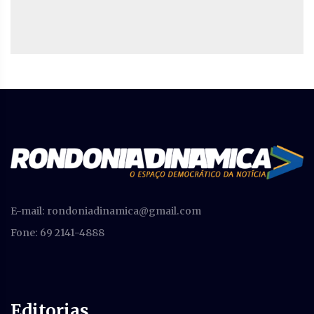
E-mail:
rondoniadinamica@gmail.com
Fone: 69 2141-4888
Editorias