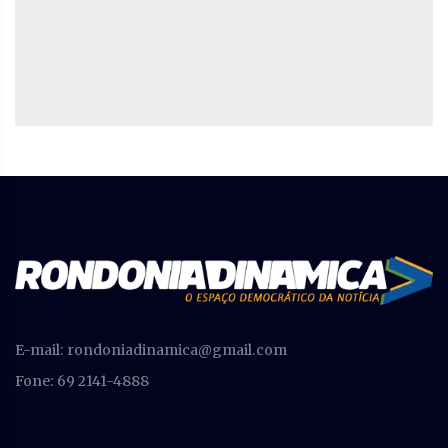
E-mail:
rondoniadinamica@gmail.com
Fone: 69 2141-4888