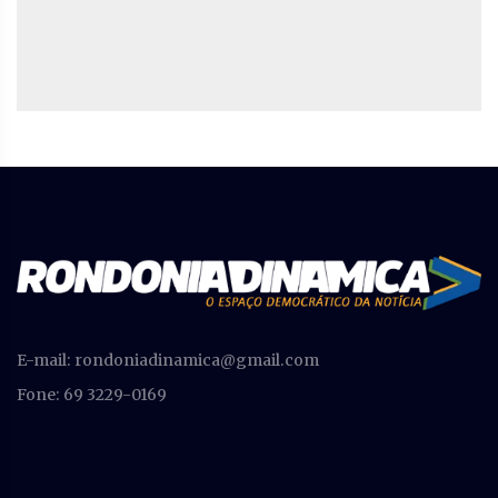
E-mail:
rondoniadinamica@gmail.com
Fone: 69 3229-0169