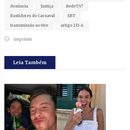
denúncia
Justiça
RedeTV!
Bastidores do Carnaval
SBT
transmissão ao vivo
artigo 215-A
imprimir
Leia Também