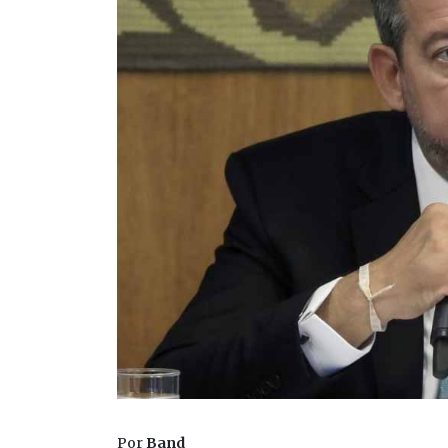
Por
Band