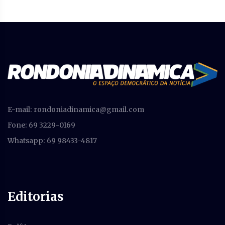
E-mail:
rondoniadinamica@gmail.com
Fone: 69 3229-0169
Whatsapp: 69 98433-4817
Editorias