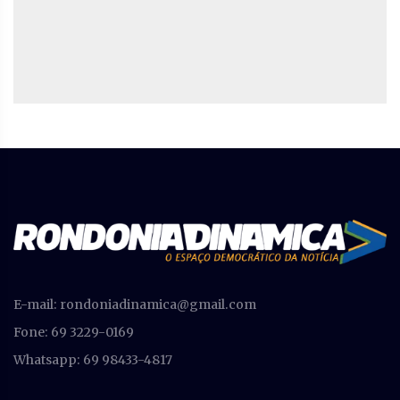
E-mail:
rondoniadinamica@gmail.com
Fone: 69 3229-0169
Whatsapp: 69 98433-4817