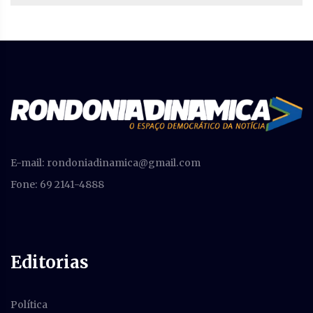
E-mail:
rondoniadinamica@gmail.com
Fone: 69 2141-4888
Editorias
Política