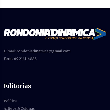
E-mail:
rondoniadinamica@gmail.com
Fone: 69 2141-4888
Editorias
Política
Artigos & Colunas