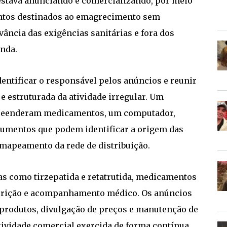
stava anunciando e comercializando, por meio
ntos destinados ao emagrecimento sem
ncia das exigências sanitárias e fora dos
enda.
identificar o responsável pelos anúncios e reunir
e estruturada da atividade irregular. Um
preenderam medicamentos, um computador,
cumentos que podem identificar a origem das
mapeamento da rede de distribuição.
as como tirzepatida e retatrutida, medicamentos
rescrição e acompanhamento médico. Os anúncios
 produtos, divulgação de preços e manutenção de
atividade comercial exercida de forma contínua.