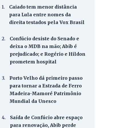
1.
Caiado tem menor distância
para Lula entre nomes da
direita testados pela Vox Brasil
2.
Confúcio desiste do Senado e
deixa o MDB na mão; Abib é
prejudicado; e Rogério e Hildon
prometem hospital
3.
Porto Velho dá primeiro passo
para tornar a Estrada de Ferro
Madeira-Mamoré Patrimônio
Mundial da Unesco
4.
Saída de Confúcio abre espaço
para renovação, Abib perde