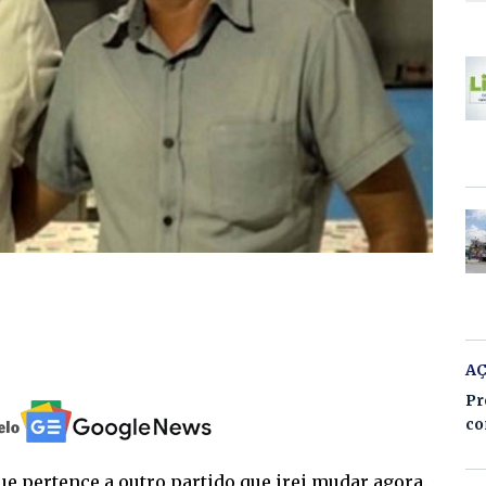
A
Pr
co
ue pertence a outro partido que irei mudar agora.