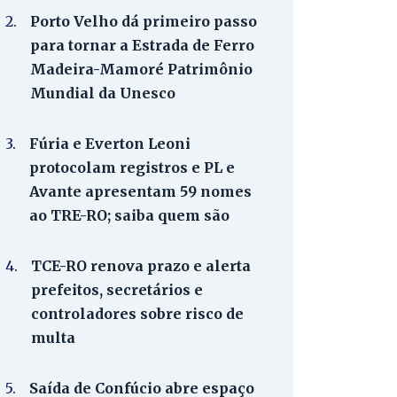
2.
Porto Velho dá primeiro passo
para tornar a Estrada de Ferro
Madeira-Mamoré Patrimônio
Mundial da Unesco
3.
Fúria e Everton Leoni
protocolam registros e PL e
Avante apresentam 59 nomes
ao TRE-RO; saiba quem são
4.
TCE-RO renova prazo e alerta
prefeitos, secretários e
controladores sobre risco de
multa
5.
Saída de Confúcio abre espaço