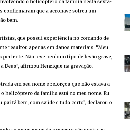
nvolvendo o helicóptero da família nesta sexta-
res confirmaram que a aeronave sofreu um
tão bem.
artistas, que possui experiência no comando de
nte resultou apenas em danos materiais. “Meu
xperiente. Não teve nenhum tipo de lesão grave,
s a Deus”, afirmou Henrique na gravação.
istrada em seu nome e reforçou que não estava a
o helicóptero da família está no meu nome. Eu
 pai tá bem, com saúde e tudo certo”, declarou o
endo as mensagens de preocupação enviadas