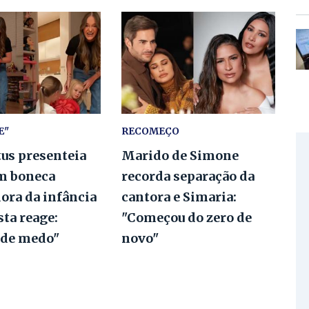
E"
RECOMEÇO
tus presenteia
Marido de Simone
m boneca
recorda separação da
ora da infância
cantora e Simaria:
ta reage:
"Começou do zero de
 de medo"
novo"