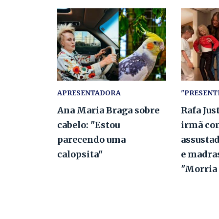
APRESENTADORA
"PRESENT
Ana Maria Braga sobre
Rafa Jus
cabelo: "Estou
irmã co
parecendo uma
assustad
calopsita"
e madras
"Morria