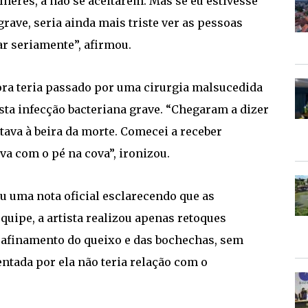
heres, a não se aceitarem. Mas se eu estivesse
ave, seria ainda mais triste ver as pessoas
r seriamente”, afirmou.
ra teria passado por uma cirurgia malsucedida
ta infecção bacteriana grave. “Chegaram a dizer
tava à beira da morte. Comecei a receber
a com o pé na cova”, ironizou.
u uma nota oficial esclarecendo que as
uipe, a artista realizou apenas retoques
o afinamento do queixo e das bochechas, sem
entada por ela não teria relação com o