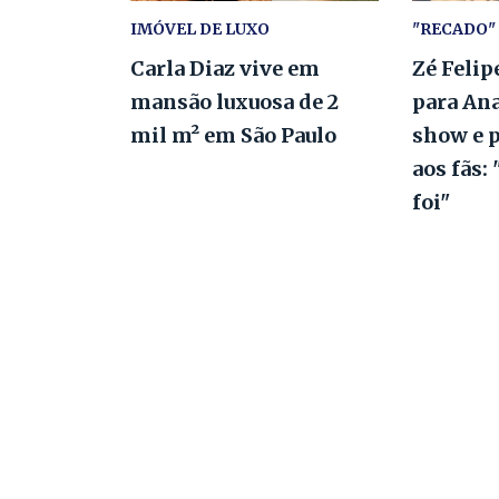
IMÓVEL DE LUXO
"RECADO"
Carla Diaz vive em
Zé Felip
mansão luxuosa de 2
para An
mil m² em São Paulo
show e 
aos fãs:
foi"