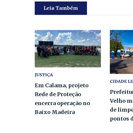
Leia Também
JUSTIÇA
CIDADE L
Em Calama, projeto
Prefeitu
Rede de Proteção
Velho m
encerra operação no
de limp
Baixo Madeira
pontos 