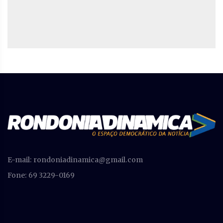
E-mail:
rondoniadinamica@gmail.com
Fone: 69 3229-0169