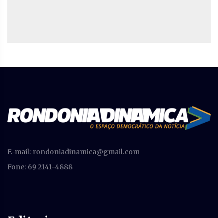
E-mail:
rondoniadinamica@gmail.com
Fone: 69 2141-4888