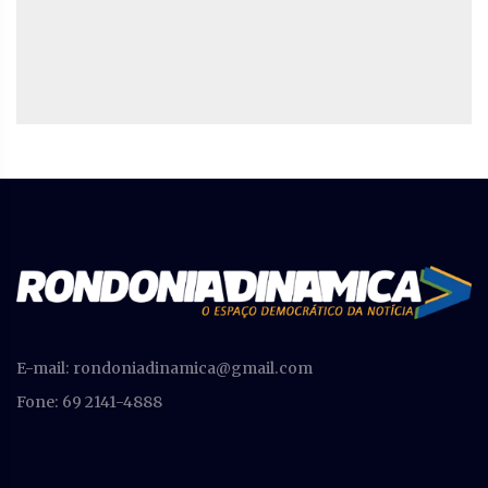
E-mail:
rondoniadinamica@gmail.com
Fone: 69 2141-4888