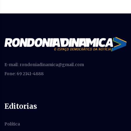
E-mail:
rondoniadinamica@gmail.com
Fone: 69 2141-4888
Editorias
Política