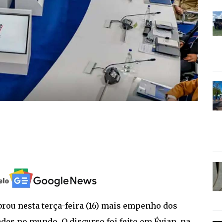
obrou nesta terça-feira (16) mais empenho dos
des no mundo. O discurso foi feito em Évian, na