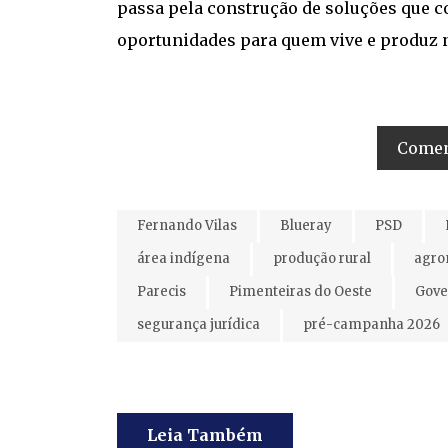
passa pela construção de soluções que c
oportunidades para quem vive e produz n
Coment
Fernando Vilas
Blueray
PSD
área indígena
produção rural
agro
Parecis
Pimenteiras do Oeste
Gove
segurança jurídica
pré-campanha 2026
Leia Também