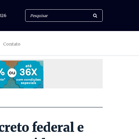
026
Contato
reto federal e