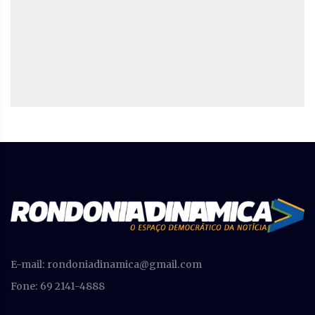
E-mail:
rondoniadinamica@gmail.com
Fone: 69 2141-4888