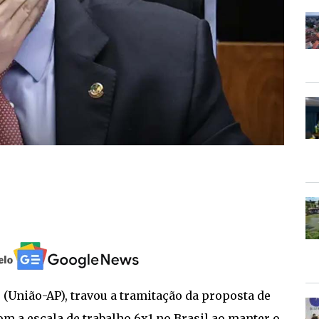
(União-AP), travou a tramitação da proposta de
m a escala de trabalho 6x1 no Brasil ao manter o