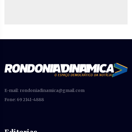
E-mail:
rondoniadinamica@gmail.com
Fone: 69 2141-4888