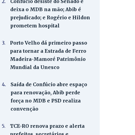
2.
Confúcio desiste do Senado e
deixa o MDB na mão; Abib é
prejudicado; e Rogério e Hildon
prometem hospital
3.
Porto Velho dá primeiro passo
para tornar a Estrada de Ferro
Madeira-Mamoré Patrimônio
Mundial da Unesco
4.
Saída de Confúcio abre espaço
para renovação, Abib perde
força no MDB e PSD realiza
convenção
5.
TCE-RO renova prazo e alerta
prefeitos, secretários e