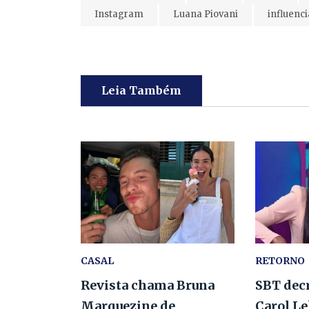
Instagram
Luana Piovani
influenc
Leia Também
CASAL
RETORNO
Revista chama Bruna
SBT decr
Marquezine de
Carol L