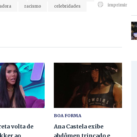
imprimir
iadora
racismo
celebridades
BOA FORMA
eta volta de
Ana Castela exibe
ekker ao
abdômen trincado e