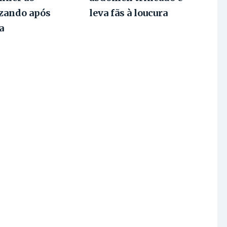
izando após
leva fãs à loucura
a