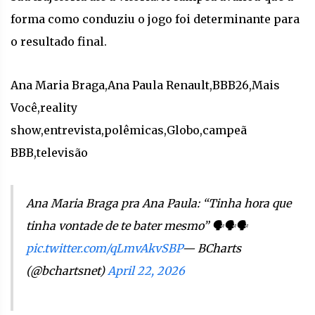
forma como conduziu o jogo foi determinante para
o resultado final.
Ana Maria Braga,Ana Paula Renault,BBB26,Mais
Você,reality
show,entrevista,polêmicas,Globo,campeã
BBB,televisão
Ana Maria Braga pra Ana Paula: “Tinha hora que
tinha vontade de te bater mesmo” 🗣️🗣️🗣️
pic.twitter.com/qLmvAkvSBP
— BCharts
(@bchartsnet)
April 22, 2026