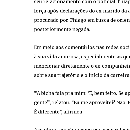
seu relacionamento com o policial Thia
força após declarações do ex-marido da a
procurado por Thiago em busca de orien
posteriormente negada.
Em meio aos comentários nas redes socia
à sua vida amorosa, especialmente as qu
mencionar diretamente o ex-companheir
sobre sua trajetória e o início da carrei
“‘A bicha fala pra mim: ‘É, bem feito. Se
gente’”, relatou. “Eu me aproveitei? Não.
É diferente”, afirmou.
A cantora também negou que seus relac