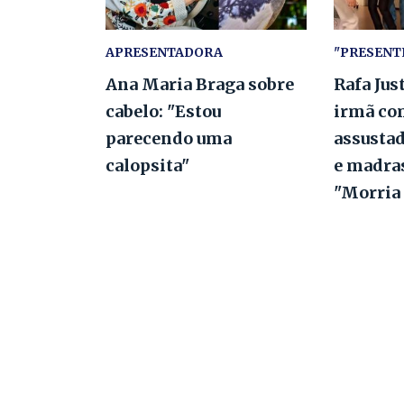
APRESENTADORA
"PRESENT
Ana Maria Braga sobre
Rafa Jus
cabelo: "Estou
irmã co
parecendo uma
assustad
calopsita"
e madras
"Morria