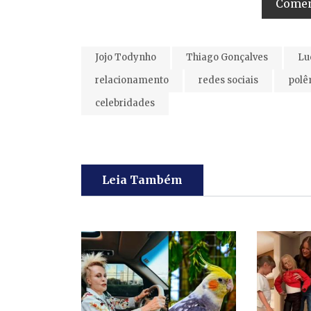
Coment
Jojo Todynho
Thiago Gonçalves
Lu
relacionamento
redes sociais
polê
celebridades
Leia Também