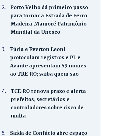
2.
Porto Velho dá primeiro passo
para tornar a Estrada de Ferro
Madeira-Mamoré Patrimônio
Mundial da Unesco
3.
Fúria e Everton Leoni
protocolam registros e PL e
Avante apresentam 59 nomes
ao TRE-RO; saiba quem são
4.
TCE-RO renova prazo e alerta
prefeitos, secretários e
controladores sobre risco de
multa
5.
Saída de Confúcio abre espaço