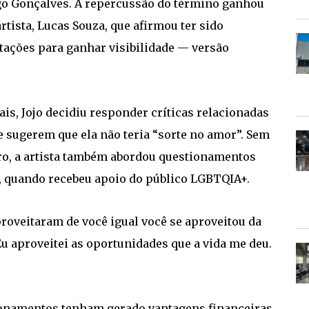
go Gonçalves. A repercussão do término ganhou
rtista, Lucas Souza, que afirmou ter sido
tações para ganhar visibilidade — versão
is, Jojo decidiu responder críticas relacionadas
e sugerem que ela não teria “sorte no amor”. Sem
o, a artista também abordou questionamentos
ra, quando recebeu apoio do público LGBTQIA+.
 aproveitaram de você igual você se aproveitou da
 Eu aproveitei as oportunidades que a vida me deu.
ionamentos tenham gerado vantagens financeiras