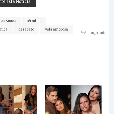
e esta Notícia
cas Souza
término
mica
desabafo
vida amorosa
imprimir