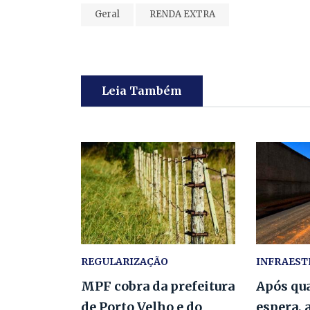
Geral
RENDA EXTRA
Leia Também
REGULARIZAÇÃO
INFRAES
MPF cobra da prefeitura
Após qua
de Porto Velho e do
espera, 