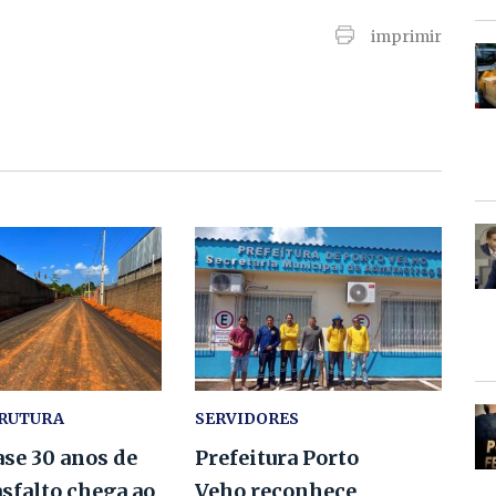
imprimir
TRUTURA
SERVIDORES
se 30 anos de
Prefeitura Porto
asfalto chega ao
Veho reconhece