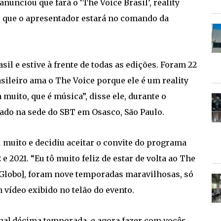
anunciou que fará o ‘The Voice Brasil’, reality
 e que o apresentador estará no comando da
sil e estive à frente de todas as edições. Foram 22
asileiro ama o The Voice porque ele é um reality
 muito, que é música”, disse ele, durante o
zado na sede do SBT em Osasco, São Paulo.
 muito e decidiu aceitar o convite do programa
e 2021. “Eu tô muito feliz de estar de volta ao The
a Globo], foram nove temporadas maravilhosas, só
 vídeo exibido no telão do evento.
ha] décima temporada, e agora fazer com vocês.