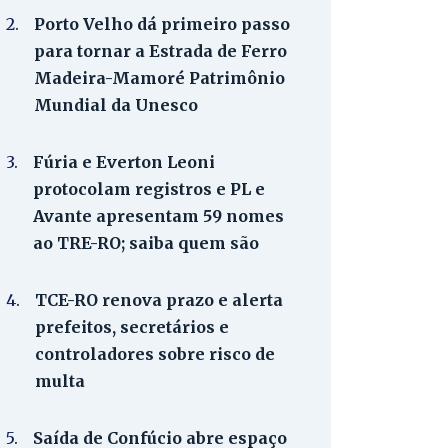
2.
Porto Velho dá primeiro passo
para tornar a Estrada de Ferro
Madeira-Mamoré Patrimônio
Mundial da Unesco
3.
Fúria e Everton Leoni
protocolam registros e PL e
Avante apresentam 59 nomes
ao TRE-RO; saiba quem são
4.
TCE-RO renova prazo e alerta
prefeitos, secretários e
controladores sobre risco de
multa
5.
Saída de Confúcio abre espaço