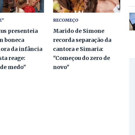
E"
RECOMEÇO
tus presenteia
Marido de Simone
m boneca
recorda separação da
ora da infância
cantora e Simaria:
ta reage:
"Começou do zero de
 de medo"
novo"