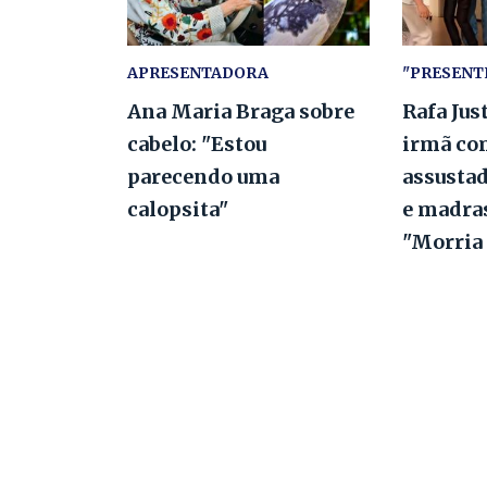
APRESENTADORA
"PRESENT
Ana Maria Braga sobre
Rafa Jus
cabelo: "Estou
irmã co
parecendo uma
assustad
calopsita"
e madras
"Morria