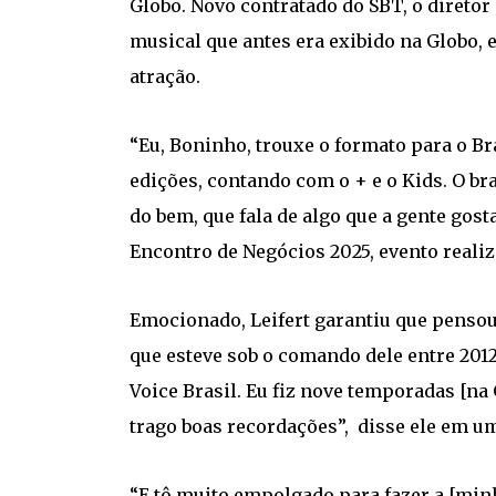
Globo. Novo contratado do SBT, o diretor 
musical que antes era exibido na Globo,
atração.
“Eu, Boninho, trouxe o formato para o Bra
edições, contando com o + e o Kids. O br
do bem, que fala de algo que a gente gosta
Encontro de Negócios 2025, evento reali
Emocionado, Leifert garantiu que pensou
que esteve sob o comando dele entre 2012 
Voice Brasil. Eu fiz nove temporadas [n
trago boas recordações”, disse ele em um
“E tô muito empolgado para fazer a [min