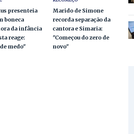
E"
RECOMEÇO
tus presenteia
Marido de Simone
m boneca
recorda separação da
ora da infância
cantora e Simaria:
ta reage:
"Começou do zero de
 de medo"
novo"