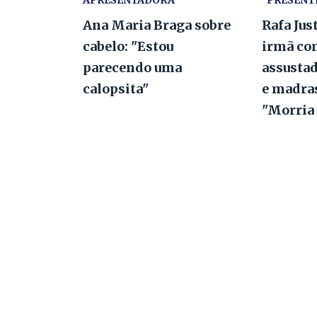
APRESENTADORA
"PRESENT
Ana Maria Braga sobre
Rafa Jus
cabelo: "Estou
irmã co
parecendo uma
assustad
calopsita"
e madras
"Morria