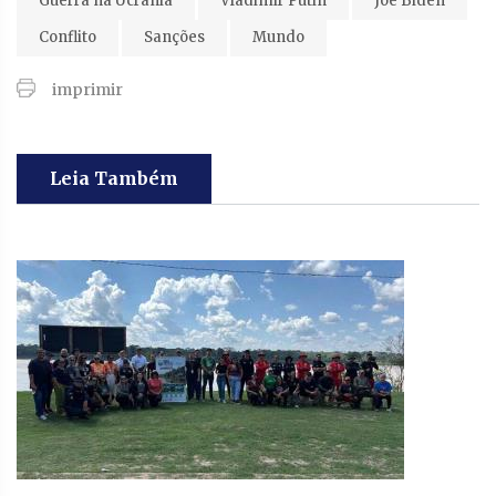
Guerra na Ucrânia
Vladimir Putin
Joe Biden
Conflito
Sanções
Mundo
imprimir
Leia Também