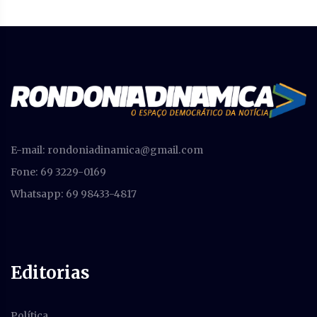
E-mail:
rondoniadinamica@gmail.com
Fone: 69 3229-0169
Whatsapp: 69 98433-4817
Editorias
Política