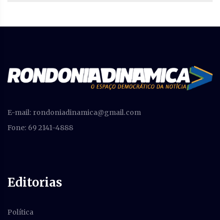
E-mail:
rondoniadinamica@gmail.com
Fone: 69 2141-4888
Editorias
Política