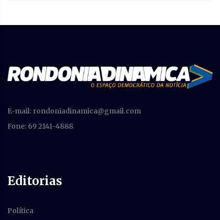
E-mail:
rondoniadinamica@gmail.com
Fone: 69 2141-4888
Editorias
Política