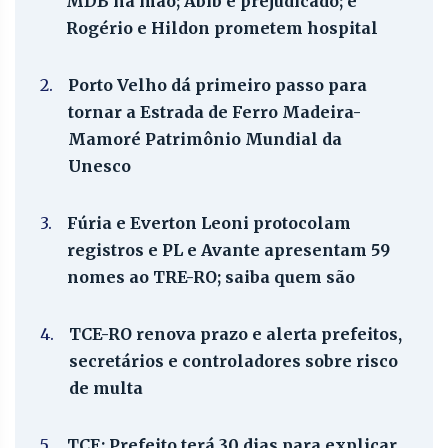
MDB na mão; Abib é prejudicado; e
Rogério e Hildon prometem hospital
2.
Porto Velho dá primeiro passo para
tornar a Estrada de Ferro Madeira-
Mamoré Patrimônio Mundial da
Unesco
3.
Fúria e Everton Leoni protocolam
registros e PL e Avante apresentam 59
nomes ao TRE-RO; saiba quem são
4.
TCE-RO renova prazo e alerta prefeitos,
secretários e controladores sobre risco
de multa
5.
TCE: Prefeito terá 30 dias para explicar