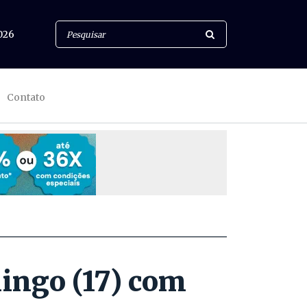
026
Contato
ngo (17) com