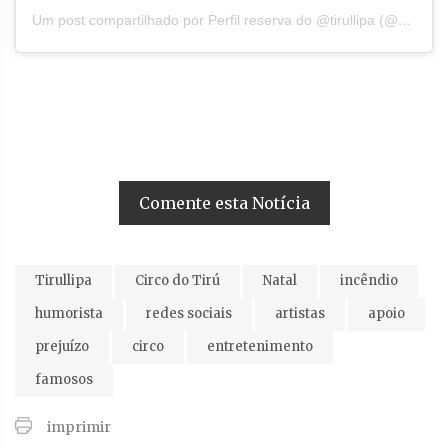
Um post compartilhado por Perfil reserva do @tirullipa (@circodotiru)
Comente esta Notícia
Tirullipa
Circo do Tirú
Natal
incêndio
humorista
redes sociais
artistas
apoio
prejuízo
circo
entretenimento
famosos
imprimir