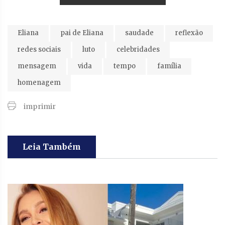
Eliana
pai de Eliana
saudade
reflexão
redes sociais
luto
celebridades
mensagem
vida
tempo
família
homenagem
imprimir
Leia Também