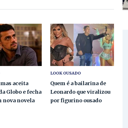
O
LOOK OUSADO
imas aceita
Quem é a bailarina de
da Globo e fecha
Leonardo que viralizou
m nova novela
por figurino ousado