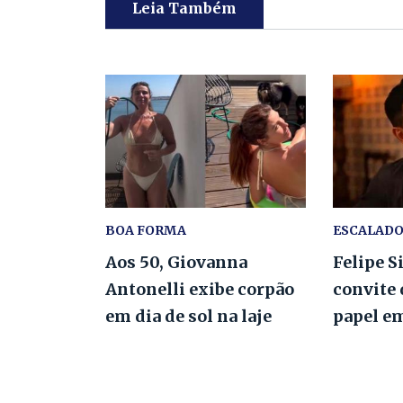
Leia Também
BOA FORMA
ESCALAD
Aos 50, Giovanna
Felipe S
Antonelli exibe corpão
convite 
em dia de sol na laje
papel e