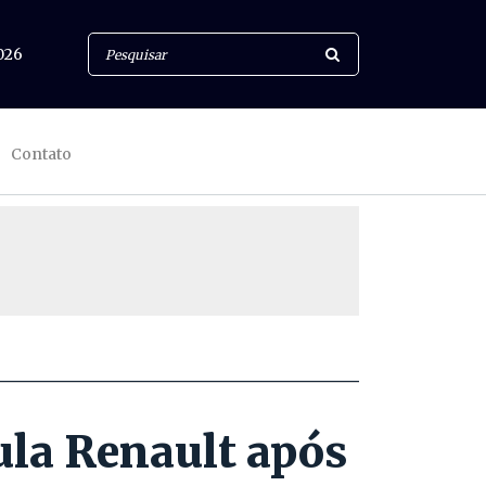
026
Contato
ula Renault após